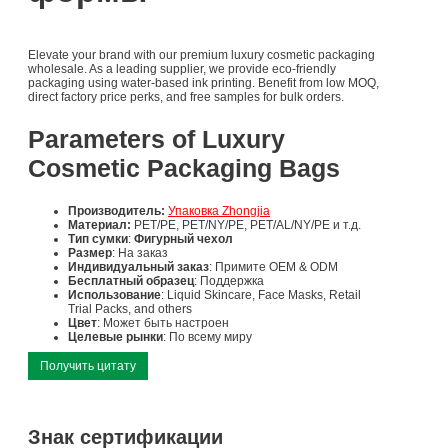
Elevate your brand with our premium luxury cosmetic packaging
wholesale. As a leading supplier, we provide eco-friendly
packaging using water-based ink printing. Benefit from low MOQ,
direct factory price perks, and free samples for bulk orders.
Parameters of Luxury
Cosmetic Packaging Bags
Производитель:
Упаковка Zhongjia
Материал:
PET/PE, PET/NY/PE, PET/AL/NY/PE и т.д.
Тип сумки
:
Фигурный чехол
Размер
: На заказ
Индивидуальный заказ
: Примите OEM & ODM
Бесплатный образец
: Поддержка
Использование
: Liquid Skincare, Face Masks, Retail
Trial Packs, and others
Цвет
: Может быть настроен
Целевые рынки
: По всему миру
Получить цитату
Знак сертификации