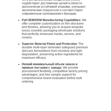
содействуют достижению целей в области
экологически устойчивой упаковки, улучшают
экологические показатели и соответствуют
современным требованиям к брендам.
Full OEM/ODM Manufacturing Capabilities:
We
offer complete customization on film structures
and finishes, allowing you to acquire bespoke
luxury cosmetic packaging wholesale solutions
that perfectly showcase masks, serums, and
creams.
Superior Material Finish and Protection:
The
durable multi-layer laminates safeguard premium
skincare formulations from moisture and light
degradation, preserving active ingredients for
maximum efficacy.
Низкий минимальный объем заказа и
прямые поставки с завода:
We provide
procurement flexibility, competitive factory pricing
advantages, and free sample support for
comprehensive brand evaluation before bulk
ordering.