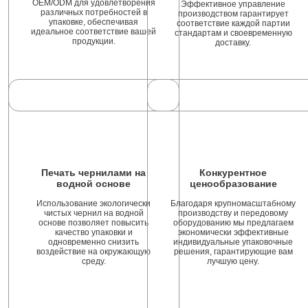
OEM/ODM для удовлетворения
Эффективное управление
различных потребностей в
производством гарантирует
упаковке, обеспечивая
соответствие каждой партии
идеальное соответствие вашей
стандартам и своевременную
продукции.
доставку.
Печать чернилами на
Конкурентное
водной основе
ценообразование
Использование экологически
Благодаря крупномасштабному
чистых чернил на водной
производству и передовому
основе позволяет повысить
оборудованию мы предлагаем
качество упаковки и
экономически эффективные
одновременно снизить
индивидуальные упаковочные
воздействие на окружающую
решения, гарантирующие вам
среду.
лучшую цену.