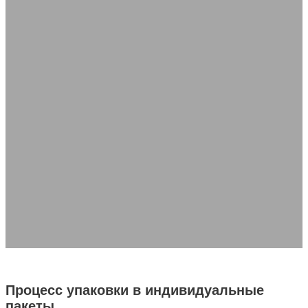
Компания Zhongjia Printing предлагает индивидуальные решения в
области гибкой упаковки, включая пакеты-стойки, пакеты на молнии
и пакеты с носиками, предоставляя услуги "одного окна" от
разработки до производства для быстрой и точной доставки.
Тип сумки
Материал
Печатный декор
Структурные функции
Отделка поверхности
Специальные функции
Запросить цитату
Получить образец
Процесс упаковки в индивидуальные
пакеты