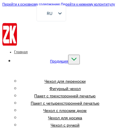
Перейти к основному содержанию
Перейти к нижнему колонтитулу
RU
EN
FR
DE
AR
Главная
ES
Продукция
VI
ID
Чехол для переноски
Фигурный чехол
Пакет с трехсторонней печатью
Пакет с четырехсторонней печатью
Чехол с плоским дном
Чехол для носика
Чехол с ручкой