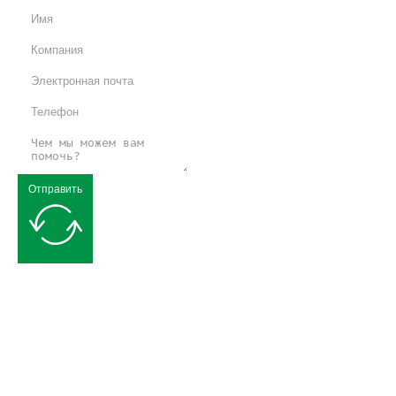
Отправить
Запрос бесплатного предложения
Мы стремимся предоставить вам качественные решения в области
гибкой упаковки. Пожалуйста, свяжитесь с нами, и наша команда
профессионалов будет рада помочь вам!