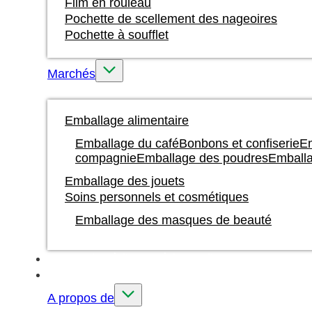
Film en rouleau
Pochette de scellement des nageoires
Pochette à soufflet
Marchés
Emballage alimentaire
Emballage du café
Bonbons et confiserie
Em
compagnie
Emballage des poudres
Emballa
Emballage des jouets
Soins personnels et cosmétiques
Emballage des masques de beauté
Impression à l'encre à base d'eau
Sur mesure
A propos de