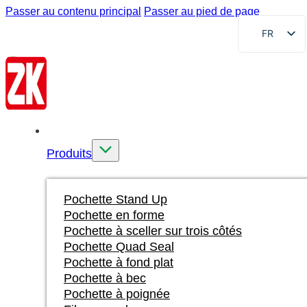
Passer au contenu principal
Passer au pied de page
FR
EN
DE
RU
AR
Accueil
ES
Produits
VI
ID
Pochette Stand Up
Pochette en forme
Pochette à sceller sur trois côtés
Pochette Quad Seal
Pochette à fond plat
Pochette à bec
Pochette à poignée