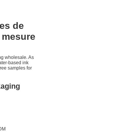
es de
r mesure
ng wholesale. As
ater-based ink
free samples for
kaging
ODM