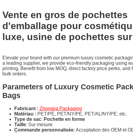
Vente en gros de pochettes
d'emballage pour cosmétiqu
luxe, usine de pochettes su
Elevate your brand with our premium luxury cosmetic packagi
a leading supplier, we provide eco-friendly packaging using w
printing. Benefit from low MOQ, direct factory price perks, and 
bulk orders.
Parameters of Luxury Cosmetic Pac
Bags
Fabricant :
Zhongjia Packaging
Matériau :
PET/PE, PET/NY/PE, PET/AL/NY/PE, etc.
Type de sac
:
Pochette en forme
Taille
: Sur mesure
Commande personnalisée
: Acceptation des OEM et 