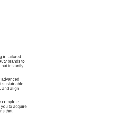
g in tailored
uty brands to
that instantly
 advanced
t sustainable
 and align
r complete
g you to acquire
ns that