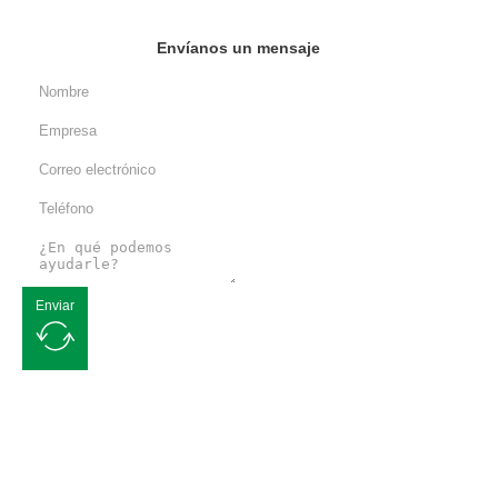
Envíanos un mensaje
Enviar
Solicite un presupuesto gratuito
Nos comprometemos a ofrecerle soluciones de envasado flexible de
calidad. Póngase en contacto con nosotros y nuestro equipo de
profesionales estará encantado de atenderle.