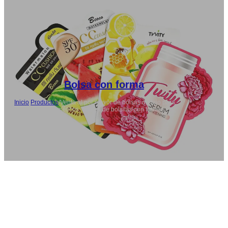
Bolsa con forma
Inicio
/
Productos
/
Venta al por mayor de bolsas de lujo para
envases de cosméticos, fábrica de bolsitas con formas
personalizadas