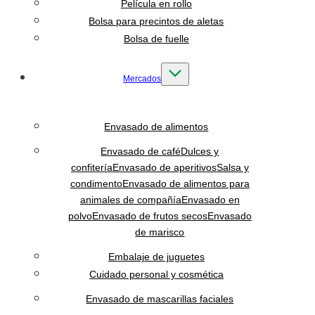
Película en rollo
Bolsa para precintos de aletas
Bolsa de fuelle
Mercados
Envasado de alimentos
Envasado de café
Dulces y
confitería
Envasado de aperitivos
Salsa y
condimento
Envasado de alimentos para
animales de compañía
Envasado en
polvo
Envasado de frutos secos
Envasado
de marisco
Embalaje de juguetes
Cuidado personal y cosmética
Envasado de mascarillas faciales