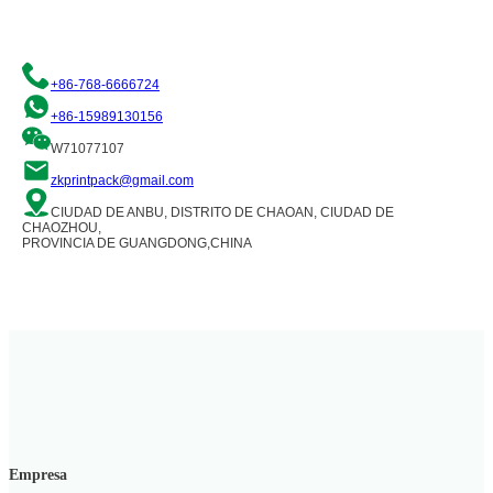
+86-768-6666724
+86-15989130156
W71077107
zkprintpack@gmail.com
CIUDAD DE ANBU, DISTRITO DE CHAOAN, CIUDAD DE
CHAOZHOU,
PROVINCIA DE GUANGDONG,CHINA
Empresa