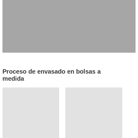
Acabado superficial
Funciones especiales
Solicitar presupuesto
Obtenga una muestra
Proceso de envasado en bolsas a
medida