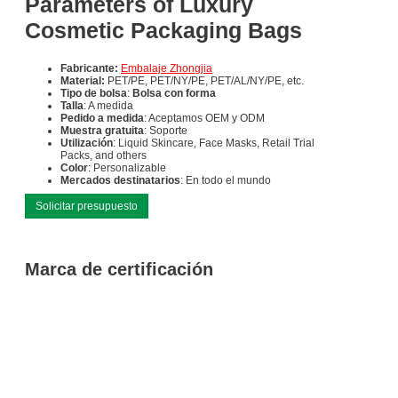
Parameters of Luxury
Cosmetic Packaging Bags
Fabricante:
Embalaje Zhongjia
Material:
PET/PE, PET/NY/PE, PET/AL/NY/PE, etc.
Tipo de bolsa
:
Bolsa con forma
Talla
: A medida
Pedido a medida
: Aceptamos OEM y ODM
Muestra gratuita
: Soporte
Utilización
: Liquid Skincare, Face Masks, Retail Trial
Packs, and others
Color
: Personalizable
Mercados destinatarios
: En todo el mundo
Solicitar presupuesto
Marca de certificación