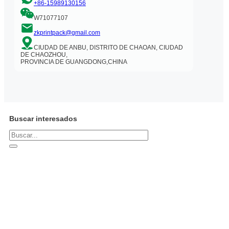
+86-15989130156
W71077107
zkprintpack@gmail.com
CIUDAD DE ANBU, DISTRITO DE CHAOAN, CIUDAD
DE CHAOZHOU,
PROVINCIA DE GUANGDONG,CHINA
Buscar interesados
Buscar