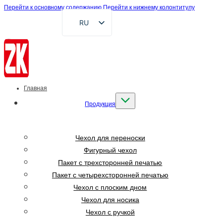
Перейти к основному содержанию
Перейти к нижнему колонтитулу
RU
EN
FR
DE
AR
Главная
ES
Продукция
VI
ID
Чехол для переноски
Фигурный чехол
Пакет с трехсторонней печатью
Пакет с четырехсторонней печатью
Чехол с плоским дном
Чехол для носика
Чехол с ручкой