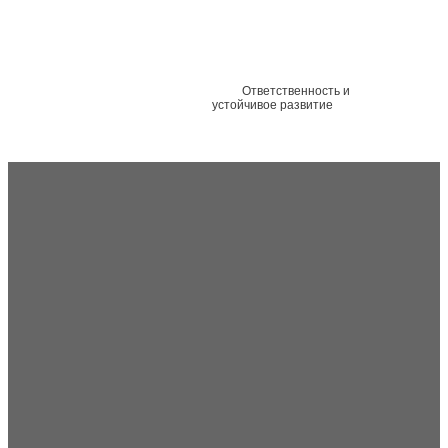
Ответственность и
устойчивое развитие
Универсальное решение для
экологичной упаковки. Станьте
зелеными вместе с нами, уменьшите
свой углеродный след и защитите
нашу планету.
Узнать больше
Посмотреть нашу гибкую упаковку