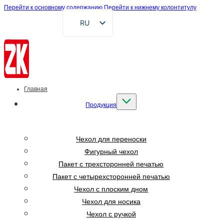
Перейти к основному содержанию
Перейти к нижнему колонтитулу
RU
EN
FR
DE
AR
Главная
ES
Продукция
VI
ID
Чехол для переноски
Фигурный чехол
Пакет с трехсторонней печатью
Пакет с четырехсторонней печатью
Чехол с плоским дном
Чехол для носика
Чехол с ручкой