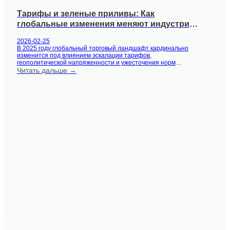
Тарифы и зеленые приливы: Как
глобальные изменения меняют индустрию
печати гибкой упаковки
2026-02-25
В 2025 году глобальный торговый ландшафт кардинально
изменится под влиянием эскалации тарифов,
геополитической напряженности и ужесточения норм
устойчивого развития. В...
Читать дальше →