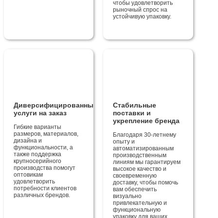
чтобы удовлетворить
рыночный спрос на
устойчивую упаковку.
Диверсифицированные
Стабильные
услуги на заказ
поставки и
укрепление бренда
Гибкие варианты
размеров, материалов,
Благодаря 30-летнему
дизайна и
опыту и
функциональности, а
автоматизированным
также поддержка
производственным
крупносерийного
линиям мы гарантируем
производства помогут
высокое качество и
оптовикам
своевременную
удовлетворить
доставку, чтобы помочь
потребности клиентов
вам обеспечить
различных брендов.
визуально
привлекательную и
функциональную
упаковку для ваших