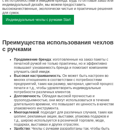
с их потребностями и имиджем бренда. Будь то оптовый заказ или
индивидуальный дизайн, мы можем предоставить
высококачественные, экологически чистые и практичные решения
для сумок.
Индивидуальные чехлы с ручками Start
Преимущества использования чехлов
с ручками
Продвижение бренда
: изготовленные на заказ пакеты с
печатной ручкой не только практичны, но и эффективно
повышают узнаваемость бренда и помогают компаниям
улучшить свой имидж.
Высокая настраиваемость
: Он может быть настроен во
многих отношениях в соответствии с потребностями
предприятий, таких как размер, материал, цветной процесс
печати и т.д., чтобы удовлетворить индивидуальные
потребности различных клиентов.
Долговечность
: Обладая высокой прочностью и
грузоподъемностью, они могут использоваться в течение
длительного времени, что повышает их ценность в качестве
упаковочного инструмента.
Многоцелевой
: подходит для различных случаев, таких как
шопинг, рекламные акции, выставки, упаковка подарков и
т.д., широко используется в розничной торговле, моде,
подарках, выставках и других отраслях.
Удобство
: Чехлы с ручками разработаны так, чтобы быть