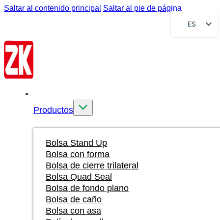
Saltar al contenido principal
Saltar al pie de página
ES
EN
FR
DE
RU
Inicio
AR
Productos
VI
ID
Bolsa Stand Up
Bolsa con forma
Bolsa de cierre trilateral
Bolsa Quad Seal
Bolsa de fondo plano
Bolsa de caño
Bolsa con asa