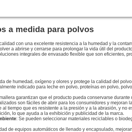
os a medida para polvos
 calidad con una excelente resistencia a la humedad y la conta
ver a abrirse y cerrarse para prolongar la vida útil del produc
soluciones integrales de envasado flexible que son eficientes, pr
ada de humedad, oxígeno y olores y protege la calidad del polvo
almente indicado para leche en polvo, proteínas en polvo, polvo
remallera garantizan que el producto pueda conservarse durante
lizados son fáciles de abrir para los consumidores y mejoran l
al tiempo que es resistente a la presión y a la abrasión, y no es
ición, lo que ayuda a la exhibición y publicidad de la marca.
mbiente
: Se pueden seleccionar materiales reciclables o biode
edad de equipos automáticos de llenado y encapsulado, mejoran