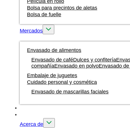
Película en rollo
Bolsa para precintos de aletas
Bolsa de fuelle
Mercados
Envasado de alimentos
Envasado de café
Dulces y confitería
Envas
compañía
Envasado en polvo
Envasado de 
Embalaje de juguetes
Cuidado personal y cosmética
Envasado de mascarillas faciales
Impresión con tinta al agua
A medida
Acerca de