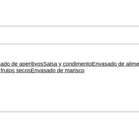
ado de aperitivos
Salsa y condimento
Envasado de alime
frutos secos
Envasado de marisco