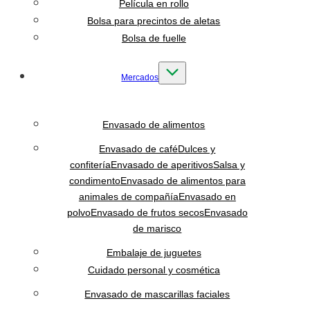
Película en rollo
Bolsa para precintos de aletas
Bolsa de fuelle
Mercados
Envasado de alimentos
Envasado de café
Dulces y
confitería
Envasado de aperitivos
Salsa y
condimento
Envasado de alimentos para
animales de compañía
Envasado en
polvo
Envasado de frutos secos
Envasado
de marisco
Embalaje de juguetes
Cuidado personal y cosmética
Envasado de mascarillas faciales