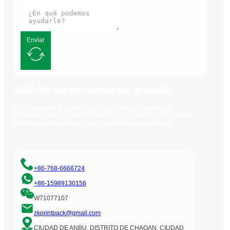
Enviar
Solicite un presupuesto gratuito
Nos comprometemos a ofrecerle soluciones de envasado
flexible de calidad. Póngase en contacto con nosotros y nuestro
equipo de profesionales estará encantado de atenderle.
+86-768-6666724
+86-15989130156
W71077107
zkprintpack@gmail.com
CIUDAD DE ANBU, DISTRITO DE CHAOAN, CIUDAD