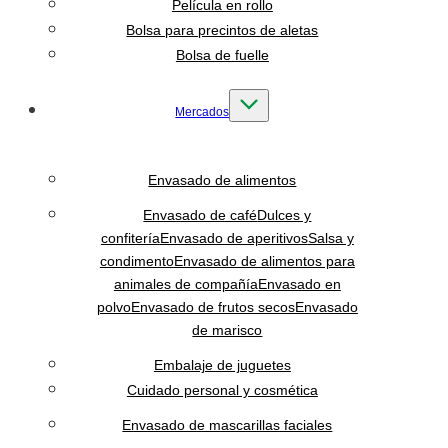
Película en rollo
Bolsa para precintos de aletas
Bolsa de fuelle
Mercados
Envasado de alimentos
Envasado de café
Dulces y
confitería
Envasado de aperitivos
Salsa y
condimento
Envasado de alimentos para
animales de compañía
Envasado en
polvo
Envasado de frutos secos
Envasado
de marisco
Embalaje de juguetes
Cuidado personal y cosmética
Envasado de mascarillas faciales