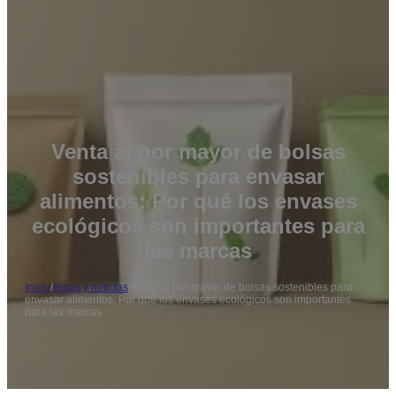
Venta al por mayor de bolsas
sostenibles para envasar
alimentos: Por qué los envases
ecológicos son importantes para
las marcas
Inicio
/
Blogs y noticias
/
Venta al por mayor de bolsas sostenibles para
envasar alimentos: Por qué los envases ecológicos son importantes
para las marcas