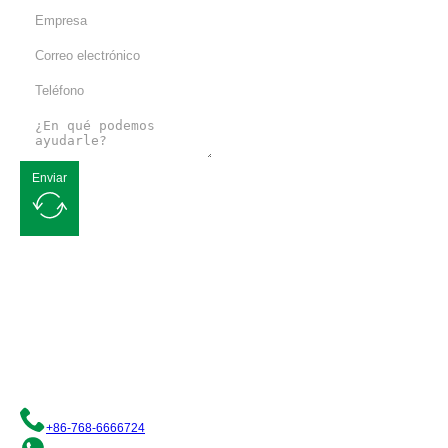
Enviar
Solicite un presupuesto gratuito
Nos comprometemos a ofrecerle soluciones de envasado flexible de
calidad. Póngase en contacto con nosotros y nuestro equipo de
profesionales estará encantado de atenderle.
+86-768-6666724