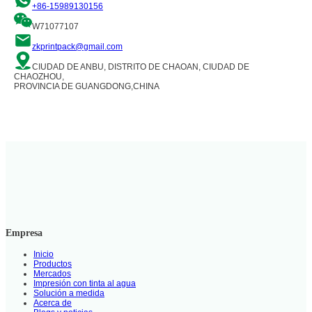
+86-15989130156
W71077107
zkprintpack@gmail.com
CIUDAD DE ANBU, DISTRITO DE CHAOAN, CIUDAD DE
CHAOZHOU,
PROVINCIA DE GUANGDONG,CHINA
Empresa
Inicio
Productos
Mercados
Impresión con tinta al agua
Solución a medida
Acerca de