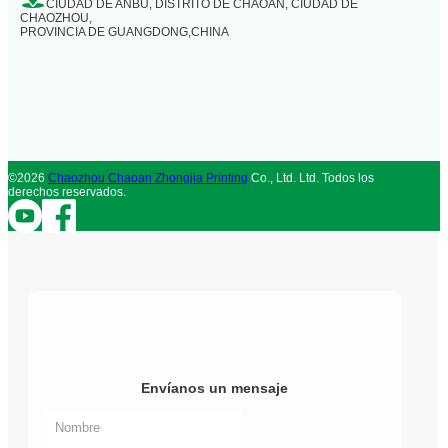
CIUDAD DE ANBU, DISTRITO DE CHAOAN, CIUDAD DE
CHAOZHOU,
PROVINCIA DE GUANGDONG,CHINA
©2026
Chaozhou Chaoan Zhongjia Printing
Co., Ltd. Ltd. Todos los
derechos reservados.
Envíanos un mensaje