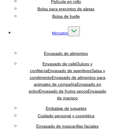
Película en rollo
Bolsa para precintos de aletas
Bolsa de fuelle
Mercados
Envasado de alimentos
Envasado de café
Dulces y
confitería
Envasado de aperitivos
Salsa y
condimento
Envasado de alimentos para
animales de compañía
Envasado en
polvo
Envasado de frutos secos
Envasado
de marisco
Embalaje de juguetes
Cuidado personal y cosmética
Envasado de mascarillas faciales