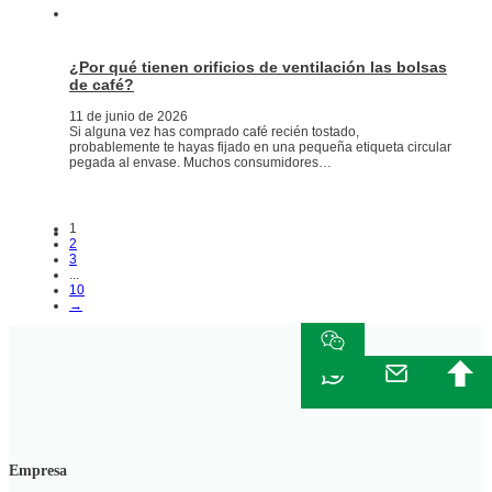
¿Por qué tienen orificios de ventilación las bolsas
de café?
11 de junio de 2026
Si alguna vez has comprado café recién tostado,
probablemente te hayas fijado en una pequeña etiqueta circular
pegada al envase. Muchos consumidores…
1
2
3
...
10
→
Empresa