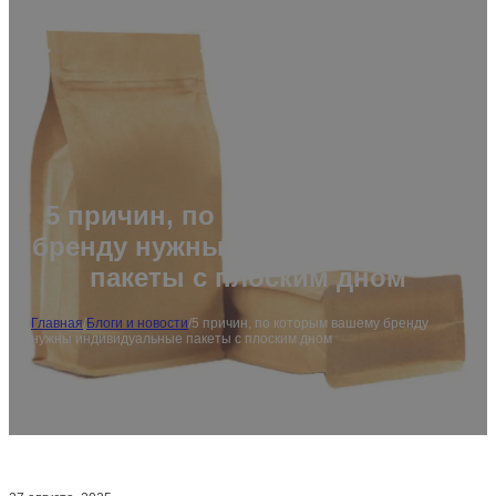
5 причин, по которым вашему
бренду нужны индивидуальные
пакеты с плоским дном
Главная
/
Блоги и новости
/
5 причин, по которым вашему бренду
нужны индивидуальные пакеты с плоским дном