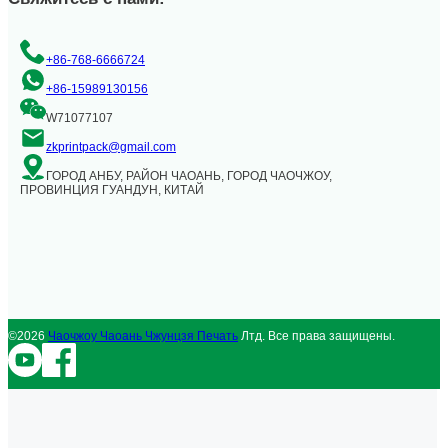
+86-768-6666724
+86-15989130156
W71077107
zkprintpack@gmail.com
ГОРОД АНБУ, РАЙОН ЧАОАНЬ, ГОРОД ЧАОЧЖОУ,
ПРОВИНЦИЯ ГУАНДУН, КИТАЙ
©2026
Чаочжоу Чаоань Чжунцзя Печать
Лтд. Все права защищены.