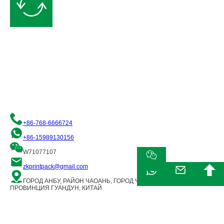
Запрос бесплатного предложения
Мы стремимся предоставить вам качественные решения в области
гибкой упаковки. Пожалуйста, свяжитесь с нами, и наша команда
профессионалов будет рада помочь вам!
+86-768-6666724
+86-15989130156
W71077107
zkprintpack@gmail.com
ГОРОД АНБУ, РАЙОН ЧАОАНЬ, ГОРОД ЧАОЧЖОУ,
ПРОВИНЦИЯ ГУАНДУН, КИТАЙ