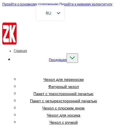
Перейти к основному содержанию
Перейти к нижнему колонтитулу
RU
EN
FR
DE
AR
Главная
ES
Продукция
VI
ID
Чехол для переноски
Фигурный чехол
Пакет с трехсторонней печатью
Пакет с четырехсторонней печатью
Чехол с плоским дном
Чехол для носика
Чехол с ручкой