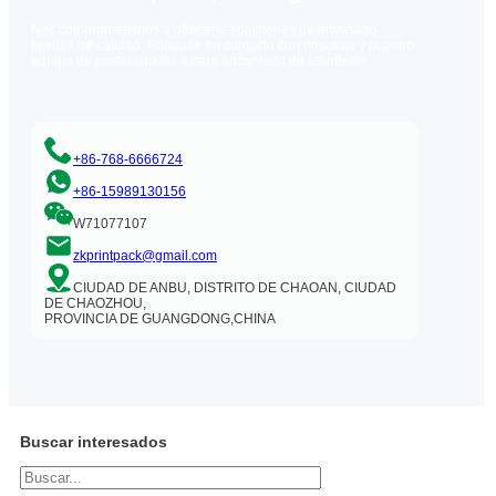
Nos comprometemos a ofrecerle soluciones de envasado
flexible de calidad. Póngase en contacto con nosotros y nuestro
equipo de profesionales estará encantado de atenderle.
+86-768-6666724
+86-15989130156
W71077107
zkprintpack@gmail.com
CIUDAD DE ANBU, DISTRITO DE CHAOAN, CIUDAD
DE CHAOZHOU,
PROVINCIA DE GUANGDONG,CHINA
Buscar interesados
Buscar