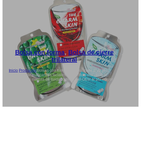
Bolsa con forma
,
Bolsa de cierre
trilateral
Inicio
/
Productos
/
Bolsas con forma personalizada para el
envasado de mascarillas faciales, con orificio para colgar,
destinadas a marcas de cuidado de la piel OEM al por mayor