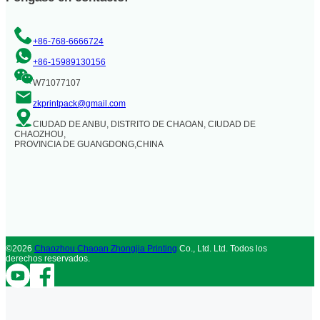
+86-768-6666724
+86-15989130156
W71077107
zkprintpack@gmail.com
CIUDAD DE ANBU, DISTRITO DE CHAOAN, CIUDAD DE
CHAOZHOU,
PROVINCIA DE GUANGDONG,CHINA
©2026
Chaozhou Chaoan Zhongjia Printing
Co., Ltd. Ltd. Todos los
derechos reservados.