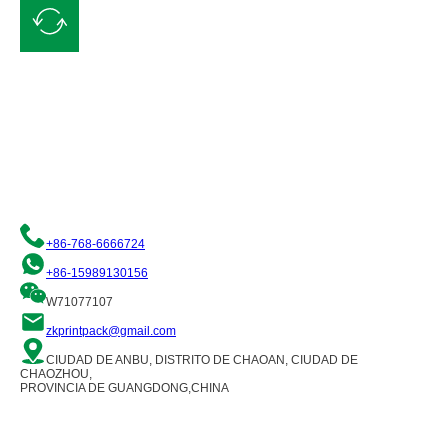
Solicite un presupuesto gratuito
Nos comprometemos a ofrecerle soluciones de envasado flexible de
calidad. Póngase en contacto con nosotros y nuestro equipo de
profesionales estará encantado de atenderle.
+86-768-6666724
+86-15989130156
W71077107
zkprintpack@gmail.com
CIUDAD DE ANBU, DISTRITO DE CHAOAN, CIUDAD DE
CHAOZHOU,
PROVINCIA DE GUANGDONG,CHINA