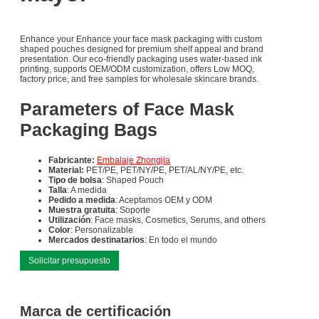
Enhance your Enhance your face mask packaging with custom
shaped pouches designed for premium shelf appeal and brand
presentation. Our eco-friendly packaging uses water-based ink
printing, supports OEM/ODM customization, offers Low MOQ,
factory price, and free samples for wholesale skincare brands.
Parameters of Face Mask
Packaging Bags
Fabricante:
Embalaje Zhongjia
Material:
PET/PE, PET/NY/PE, PET/AL/NY/PE, etc.
Tipo de bolsa
: Shaped Pouch
Talla
: A medida
Pedido a medida
: Aceptamos OEM y ODM
Muestra gratuita
: Soporte
Utilización
: Face masks, Cosmetics, Serums, and others
Color
: Personalizable
Mercados destinatarios
: En todo el mundo
Solicitar presupuesto
Marca de certificación