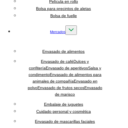
Película en rollo
Bolsa para precintos de aletas
Bolsa de fuelle
Mercados
Envasado de alimentos
Envasado de café
Dulces y
confitería
Envasado de aperitivos
Salsa y
condimento
Envasado de alimentos para
animales de compañía
Envasado en
polvo
Envasado de frutos secos
Envasado
de marisco
Embalaje de juguetes
Cuidado personal y cosmética
Envasado de mascarillas faciales