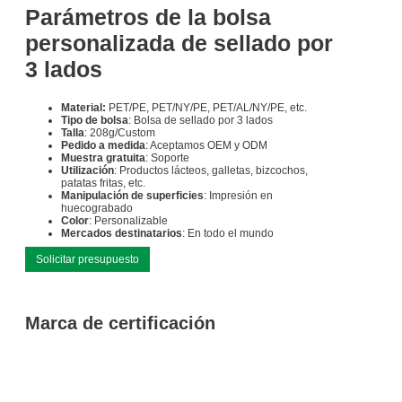
Parámetros de la bolsa
personalizada de sellado por
3 lados
Material:
PET/PE, PET/NY/PE, PET/AL/NY/PE, etc.
Tipo de bolsa
: Bolsa de sellado por 3 lados
Talla
: 208g/Custom
Pedido a medida
: Aceptamos OEM y ODM
Muestra gratuita
: Soporte
Utilización
: Productos lácteos, galletas, bizcochos,
patatas fritas, etc.
Manipulación de superficies
: Impresión en
huecograbado
Color
: Personalizable
Mercados destinatarios
: En todo el mundo
Solicitar presupuesto
Marca de certificación