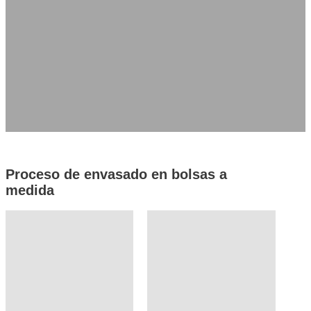
Acabado superficial
Funciones especiales
Solicitar presupuesto
Obtenga una muestra
Proceso de envasado en bolsas a
medida