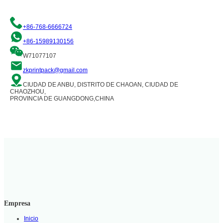
+86-768-6666724
+86-15989130156
W71077107
zkprintpack@gmail.com
CIUDAD DE ANBU, DISTRITO DE CHAOAN, CIUDAD DE
CHAOZHOU,
PROVINCIA DE GUANGDONG,CHINA
Empresa
Inicio