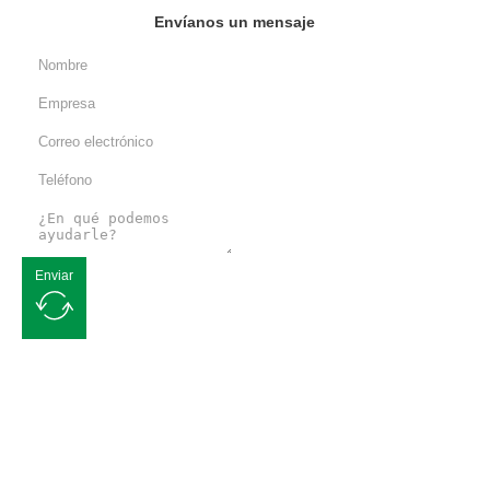
Envíanos un mensaje
Enviar
Solicite un presupuesto gratuito
Nos comprometemos a ofrecerle soluciones de envasado flexible de
calidad. Póngase en contacto con nosotros y nuestro equipo de
profesionales estará encantado de atenderle.