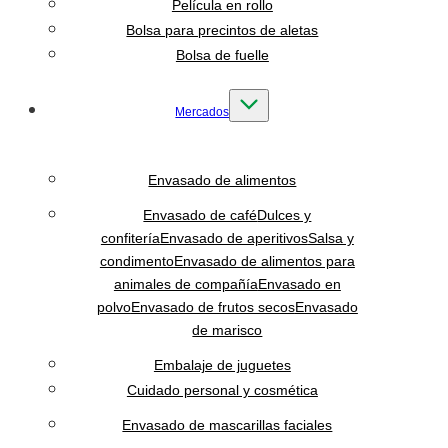
Película en rollo
Bolsa para precintos de aletas
Bolsa de fuelle
Mercados
Envasado de alimentos
Envasado de café
Dulces y
confitería
Envasado de aperitivos
Salsa y
condimento
Envasado de alimentos para
animales de compañía
Envasado en
polvo
Envasado de frutos secos
Envasado
de marisco
Embalaje de juguetes
Cuidado personal y cosmética
Envasado de mascarillas faciales