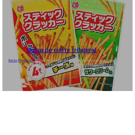
Bolsa de cierre trilateral
Inicio
/
Productos
/
Bolsa de sellado de 3 lados personalizada para
el envasado de galletas Envasado de aperitivos Mayorista