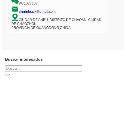
W71077107
zkprintpack@gmail.com
CIUDAD DE ANBU, DISTRITO DE CHAOAN, CIUDAD
DE CHAOZHOU,
PROVINCIA DE GUANGDONG,CHINA
Buscar interesados
Buscar