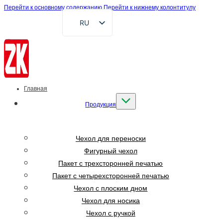
Перейти к основному содержанию
Перейти к нижнему колонтитулу
RU
EN
FR
DE
AR
Главная
ES
Продукция
VI
ID
Чехол для переноски
Фигурный чехол
Пакет с трехсторонней печатью
Пакет с четырехсторонней печатью
Чехол с плоским дном
Чехол для носика
Чехол с ручкой