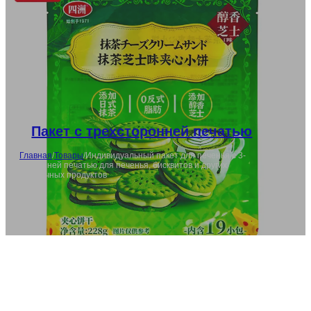
Пакет с трехсторонней печатью
Главная
/
Товары
/
Индивидуальный пакет для печенья с 3-
сторонней печатью для печенья, бисквитов и других
закусочных продуктов