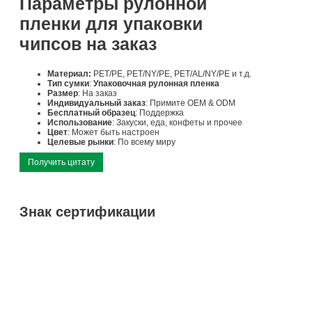
Параметры рулонной
пленки для упаковки
чипсов на заказ
Материал:
PET/PE, PET/NY/PE, PET/AL/NY/PE и т.д.
Тип сумки
:
Упаковочная рулонная пленка
Размер
: На заказ
Индивидуальный заказ
: Примите OEM & ODM
Бесплатный образец
: Поддержка
Использование
: Закуски, еда, конфеты и прочее
Цвет
: Может быть настроен
Целевые рынки
: По всему миру
Получить цитату
Знак сертификации