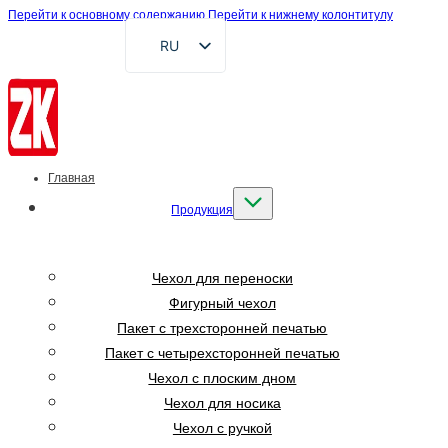
Перейти к основному содержанию
Перейти к нижнему колонтитулу
RU
EN
FR
DE
AR
Главная
ES
Продукция
VI
ID
Чехол для переноски
Фигурный чехол
Пакет с трехсторонней печатью
Пакет с четырехсторонней печатью
Чехол с плоским дном
Чехол для носика
Чехол с ручкой