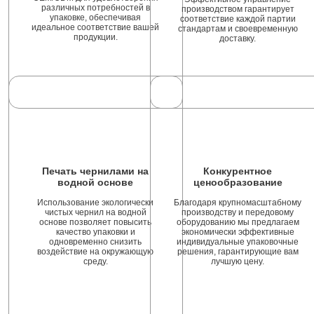
различных потребностей в
производством гарантирует
упаковке, обеспечивая
соответствие каждой партии
идеальное соответствие вашей
стандартам и своевременную
продукции.
доставку.
Печать чернилами на
Конкурентное
водной основе
ценообразование
Использование экологически
Благодаря крупномасштабному
чистых чернил на водной
производству и передовому
основе позволяет повысить
оборудованию мы предлагаем
качество упаковки и
экономически эффективные
одновременно снизить
индивидуальные упаковочные
воздействие на окружающую
решения, гарантирующие вам
среду.
лучшую цену.