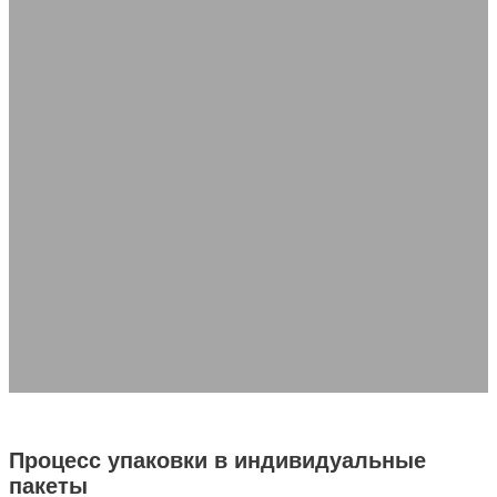
Компания Zhongjia Printing предлагает индивидуальные решения в
области гибкой упаковки, включая пакеты-стойки, пакеты на молнии
и пакеты с носиками, предоставляя услуги "одного окна" от
разработки до производства для быстрой и точной доставки.
Тип сумки
Материал
Печатный декор
Структурные функции
Отделка поверхности
Специальные функции
Запросить цитату
Получить образец
Процесс упаковки в индивидуальные
пакеты