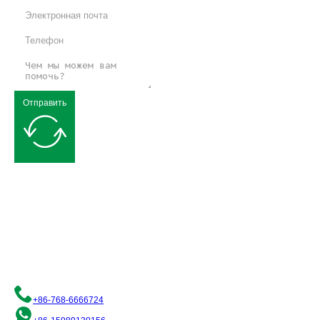
Отправить
Запрос бесплатного предложения
Мы стремимся предоставить вам качественные решения в области
гибкой упаковки. Пожалуйста, свяжитесь с нами, и наша команда
профессионалов будет рада помочь вам!
+86-768-6666724