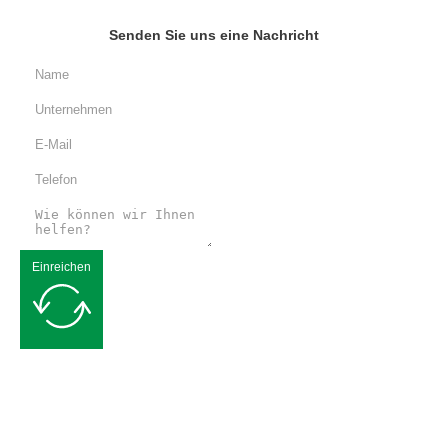
Senden Sie uns eine Nachricht
Einreichen
Kostenloses Angebot anfordern
Wir sind bestrebt, Ihnen hochwertige flexible Verpackungslösungen
anzubieten. Bitte kontaktieren Sie uns und unser Team von Fachleuten