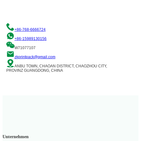
wird Sie gerne unterstützen!
+86-768-6666724
+86-15989130156
W71077107
zkprintpack@gmail.com
ANBU TOWN, CHAOAN DISTRICT, CHAOZHOU CITY,
PROVINZ GUANGDONG, CHINA
Unternehmen