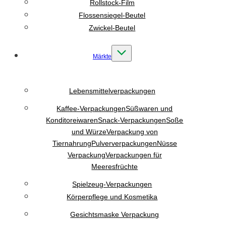
Rollstock-Film
Flossensiegel-Beutel
Zwickel-Beutel
Märkte
Lebensmittelverpackungen
Kaffee-Verpackungen
Süßwaren und
Konditoreiwaren
Snack-Verpackungen
Soße
und Würze
Verpackung von
Tiernahrung
Pulververpackungen
Nüsse
Verpackung
Verpackungen für
Meeresfrüchte
Spielzeug-Verpackungen
Körperpflege und Kosmetika
Gesichtsmaske Verpackung