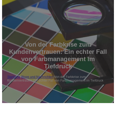
Von der Farbkrise zum
Kundenvertrauen: Ein echter Fall
von Farbmanagement im
Tiefdruck
Startseite
/
Blogs und Nachrichten
/
Von der Farbkrise zum
Kundenvertrauen: Ein echter Fall von Farbmanagement im Tiefdruck