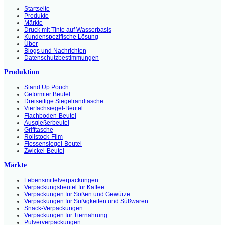
Startseite
Produkte
Märkte
Druck mit Tinte auf Wasserbasis
Kundenspezifische Lösung
Über
Blogs und Nachrichten
Datenschutzbestimmungen
Produktion
Stand Up Pouch
Geformter Beutel
Dreiseitige Siegelrandtasche
Vierfachsiegel-Beutel
Flachboden-Beutel
Ausgießerbeutel
Grifftasche
Rollstock-Film
Flossensiegel-Beutel
Zwickel-Beutel
Märkte
Lebensmittelverpackungen
Verpackungsbeutel für Kaffee
Verpackungen für Soßen und Gewürze
Verpackungen für Süßigkeiten und Süßwaren
Snack-Verpackungen
Verpackungen für Tiernahrung
Pulververpackungen