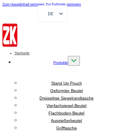
Zum Hauptinhalt springen
Zur Fußzeile springen
DE
EN
FR
RU
AR
Startseite
ES
Produkte
VI
ID
Stand Up Pouch
Geformter Beutel
Dreiseitige Siegelrandtasche
Vierfachsiegel-Beutel
Flachboden-Beutel
Ausgießerbeutel
Grifftasche