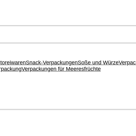
toreiwaren
Snack-Verpackungen
Soße und Würze
Verpac
rpackung
Verpackungen für Meeresfrüchte