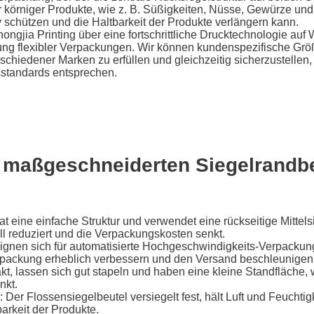
der körniger Produkte, wie z. B. Süßigkeiten, Nüsse, Gewürze und
v schützen und die Haltbarkeit der Produkte verlängern kann.
hongjia Printing über eine fortschrittliche Drucktechnologie auf
lung flexibler Verpackungen. Wir können kundenspezifische Grö
chiedener Marken zu erfüllen und gleichzeitig sicherzustellen,
tsstandards entsprechen.
n maßgeschneiderten Siegelrandb
t eine einfache Struktur und verwendet eine rückseitige Mittelsi
ll reduziert und die Verpackungskosten senkt.
 eignen sich für automatisierte Hochgeschwindigkeits-Verpackung
erpackung erheblich verbessern und den Versand beschleunigen
kt, lassen sich gut stapeln und haben eine kleine Standfläche,
nkt.
: Der Flossensiegelbeutel versiegelt fest, hält Luft und Feuchtig
barkeit der Produkte.