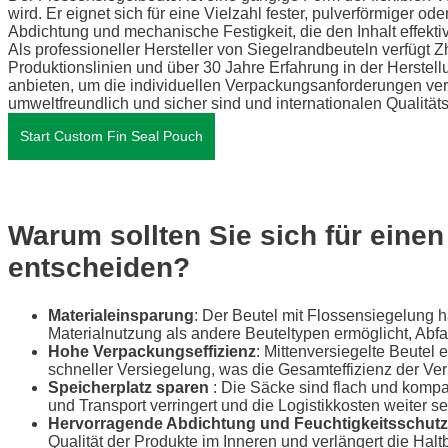
wird. Er eignet sich für eine Vielzahl fester, pulverförmiger o
Abdichtung und mechanische Festigkeit, die den Inhalt effekti
Als professioneller Hersteller von Siegelrandbeuteln verfügt Z
Produktionslinien und über 30 Jahre Erfahrung in der Herstel
anbieten, um die individuellen Verpackungsanforderungen vers
umweltfreundlich und sicher sind und internationalen Qualitä
Start Custom Fin Seal Pouch
Warum sollten Sie sich für eine
entscheiden?
Materialeinsparung
: Der Beutel mit Flossensiegelung ha
Materialnutzung als andere Beuteltypen ermöglicht, Abfa
Hohe Verpackungseffizienz
: Mittenversiegelte Beutel
schneller Versiegelung, was die Gesamteffizienz der V
Speicherplatz sparen
: Die Säcke sind flach und kompa
und Transport verringert und die Logistikkosten weiter se
Hervorragende Abdichtung und Feuchtigkeitsschutz
Qualität der Produkte im Inneren und verlängert die Halt