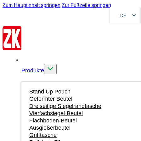
Zum Hauptinhalt springen
Zur Fußzeile springen
DE
EN
FR
RU
AR
Startseite
ES
Produkte
VI
ID
Stand Up Pouch
Geformter Beutel
Dreiseitige Siegelrandtasche
Vierfachsiegel-Beutel
Flachboden-Beutel
Ausgießerbeutel
Grifftasche