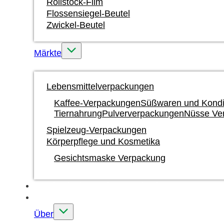
Rollstock-Film
Flossensiegel-Beutel
Zwickel-Beutel
Märkte
Lebensmittelverpackungen
Kaffee-Verpackungen
Süßwaren und Kondi
Tiernahrung
Pulververpackungen
Nüsse Ve
Spielzeug-Verpackungen
Körperpflege und Kosmetika
Gesichtsmaske Verpackung
Druck mit Tinte auf Wasserbasis
Benutzerdefiniert
Über