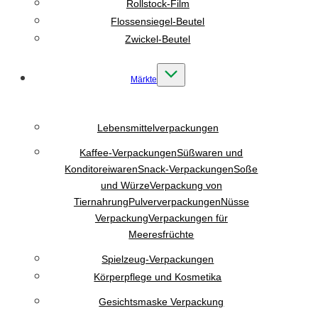
Rollstock-Film
Flossensiegel-Beutel
Zwickel-Beutel
Märkte
Lebensmittelverpackungen
Kaffee-Verpackungen
Süßwaren und
Konditoreiwaren
Snack-Verpackungen
Soße
und Würze
Verpackung von
Tiernahrung
Pulververpackungen
Nüsse
Verpackung
Verpackungen für
Meeresfrüchte
Spielzeug-Verpackungen
Körperpflege und Kosmetika
Gesichtsmaske Verpackung