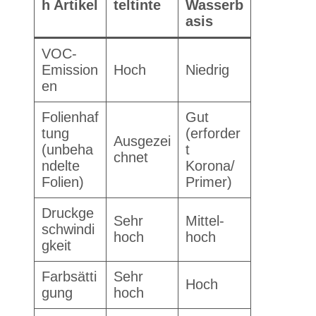
h Artikel
teltinte
Wasserb
asis
VOC-
Emission
Hoch
Niedrig
en
Folienhaf
Gut
tung
(erforder
Ausgezei
(unbeha
t
chnet
ndelte
Korona/
Folien)
Primer)
Druckge
Sehr
Mittel-
schwindi
hoch
hoch
gkeit
Farbsätti
Sehr
Hoch
gung
hoch