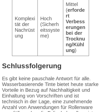
Mittel
(
erforde
rt
Komplexi
Hoch
Verbess
tät der
(Sicherh
erungen
Nachrüst
eitssyste
bei der
ung
me)
Trocknu
ng/Kühl
ung
)
Schlussfolgerung
Es gibt keine pauschale Antwort für alle.
Wasserbasierende Tinte bietet heute starke
Vorteile in Bezug auf Nachhaltigkeit und
Einhaltung von Vorschriften und ist
technisch in der Lage, eine zunehmende
Anzahl von Anwendungen für Rollenware