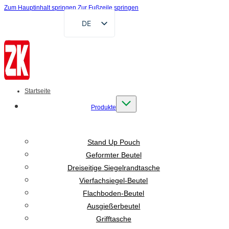
Zum Hauptinhalt springen
Zur Fußzeile springen
DE
EN
FR
RU
AR
Startseite
ES
Produkte
VI
ID
Stand Up Pouch
Geformter Beutel
Dreiseitige Siegelrandtasche
Vierfachsiegel-Beutel
Flachboden-Beutel
Ausgießerbeutel
Grifftasche