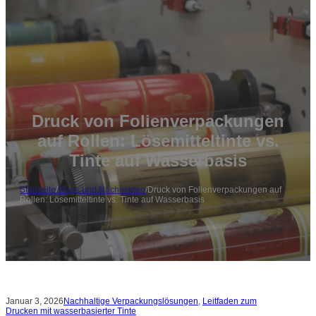
Druck von Folienverpackungen
auf Rollen: Lösemitteltinte vs.
Tinte auf Wasserbasis
Startseite
/
Blogs und Nachrichten
/
Druck von Folienverpackungen auf
Rollen: Lösemitteltinte vs. Tinte auf Wasserbasis
Januar 3, 2026
Nachhaltige Verpackungslösungen
,
Leitfaden zum
Drucken mit wasserbasierter Tinte