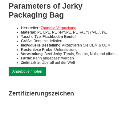
Parameters of Jerky
Packaging Bag
Hersteller:
Zhongjia Verpackung
Material:
PET/PE, PET/NY/PE, PET/AL/NY/PE, usw.
Tasche Typ
:
Flachboden-Beutel
Größe
: Benutzerdefiniert
Individuelle Bestellung
: Akzeptieren Sie OEM & ODM
Kostenlose Probe
: Unterstützung
Verwendung
: Beef Jerky, Treats, Snacks, Nuts and others
Farbe
: Kann angepasst werden
Zielmärkte
: Überall auf der Welt
Angebot einholen
Zertifizierungszeichen