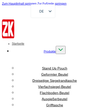
Zum Hauptinhalt springen
Zur Fußzeile springen
DE
EN
FR
RU
AR
Startseite
ES
Produkte
VI
ID
Stand Up Pouch
Geformter Beutel
Dreiseitige Siegelrandtasche
Vierfachsiegel-Beutel
Flachboden-Beutel
Ausgießerbeutel
Grifftasche