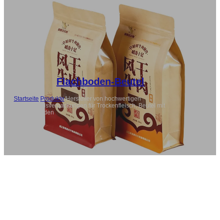
Flachboden-Beutel
Startseite
/
Produkte
/
Hersteller von hochwertigen
Großhandelsverpackungen für Trockenfleisch, Beutel mit
flachem Boden