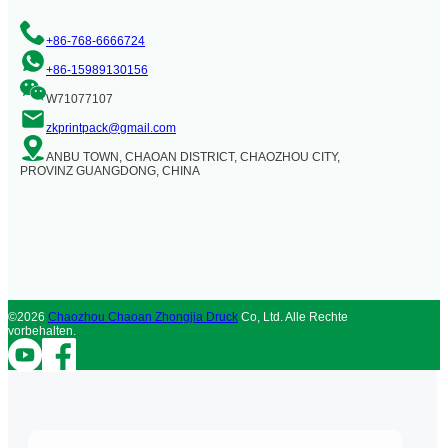
+86-768-6666724
+86-15989130156
W71077107
zkprintpack@gmail.com
ANBU TOWN, CHAOAN DISTRICT, CHAOZHOU CITY,
PROVINZ GUANGDONG, CHINA
©2026
Chaozhou Chaoan Zhongjia Druck
Co, Ltd. Alle Rechte
vorbehalten.