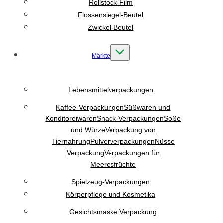
Rollstock-Film
Flossensiegel-Beutel
Zwickel-Beutel
Märkte
Lebensmittelverpackungen
Kaffee-Verpackungen
Süßwaren und
Konditoreiwaren
Snack-Verpackungen
Soße
und Würze
Verpackung von
Tiernahrung
Pulververpackungen
Nüsse
Verpackung
Verpackungen für
Meeresfrüchte
Spielzeug-Verpackungen
Körperpflege und Kosmetika
Gesichtsmaske Verpackung