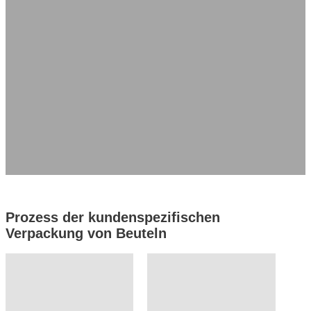
Druck Dekoration
Strukturelle Funktionen
Oberfläche
Besondere Funktionen
Angebot einholen
Muster anfordern
Prozess der kundenspezifischen
Verpackung von Beuteln