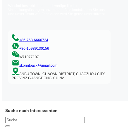
Wir sind bestrebt, Ihnen hochwertige flexible
Verpackungslösungen anzubieten. Bitte kontaktieren Sie uns
und unser Team von Fachleuten wird Sie gerne unterstützen!
+86-768-6666724
+86-15989130156
W71077107
zkprintpack@gmail.com
ANBU TOWN, CHAOAN DISTRICT, CHAOZHOU CITY,
PROVINZ GUANGDONG, CHINA
Suche nach Interessenten
Suchen