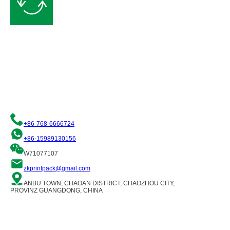
Kostenloses Angebot anfordern
Wir sind bestrebt, Ihnen hochwertige flexible Verpackungslösungen
anzubieten. Bitte kontaktieren Sie uns und unser Team von Fachleuten
wird Sie gerne unterstützen!
+86-768-6666724
+86-15989130156
W71077107
zkprintpack@gmail.com
ANBU TOWN, CHAOAN DISTRICT, CHAOZHOU CITY,
PROVINZ GUANGDONG, CHINA