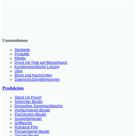
Unternehmen
Startseite
Produkte
Märkte
Druck mit Tinte auf Wasserbasis
Kundenspezifische Lösung
Über
Blogs und Nachrichten
Datenschutzbestimmungen
Produktion
Stand Up Pouch
Geformter Beutel
Dreiseitige Siegelrandtasche
Vierfachsiegel-Beutel
Flachboden-Beutel
Ausgießerbeutel
Grifftasche
Rollstock-Film
Flossensiegel-Beutel
Zwickel-Beutel