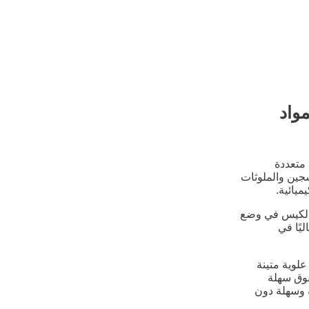
واد
متعددة
جين والملوثات
ميائية.
 الكيس في وضع
يًا في
علوية متينة
قوق سهلة
ة وسهلة دون