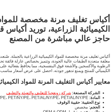
أكياس تغليف مرنة مخصصة للمواد
الكيميائية الزراعية، توريد أكياس ق
حاجز عالي مباشرة من المصنع
أكياس تغليف مرنة مخصصة للمواد الكيميائية الزراعية بالجملة. صُنعت
مغلفة متعددة الطبقات عالية الجودة، وتتميز بخصائص عازلة فائقة ت
الرطوبة والأكسجين والأشعة فوق البنفسجية، مما يحافظ بفعالية على 
الكيميائي للمنتج ويمنع تدهور جودته. احصل على عرض أسعار مناسب. ا
معايير أكياس التغليف المرنة للمواد الكيميائي
الشركة المصنعة:
شركة زونغجيا للتغليف والتعبئة والتغليف
المادة:
PET/PE، PET/NY/PE، PET/AL/NY/PE، PET/AL/NY/PE، إلخ
نوع الحقيبة
:
حقيبة الوقوف
الحجم
: مخصص
طلب مخصص
: قبول OEM & ODM