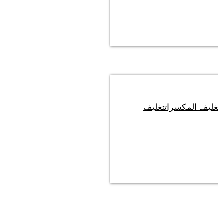
غليف المكسرات
تغليف