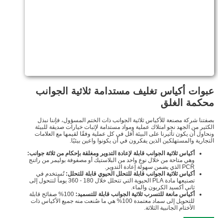
عبوات أكياس تغليف مستدامة ثلاثية الجوانب
محكمة الغلق
بصفتنا شركة مصنعة للأكياس ثلاثية الجوانب ذات الختم المسؤول، فإننا نبذل
الكثير من الجهد نحو امتلاك عملية ومواد مستدامة لإثبات خيارات صديقة للبيئة
ونحاول أن يكون تأثيرنا على البيئة أقل في كل عملية وفقًا لقيمها مع العلامات
التجارية والمستهلكين الذين يفكرون في أن يكونوا واعين بيئيًا.
أكياس ثلاثية الجوانب قابلة لإعادة التدوير ومغلقة بإحكام من ثلاثة جوانب:
وهي متاحة من خلال نوع واحد من البلاستيك أو مصفوفة بوليمر من راتنج
PCR الذي يضمن سهولة إعادة التدوير.
أكياس ثلاثية الجوانب قابلة للتحلل الحيوي قابلة للتحلل:
تُستخدم في
تصنيعها مادة PLA الحيوية التي تتحلل خلال 180 - 360 يوماً لتتحول إلى
ثاني أكسيد الكربون والماء.
أكياس مانعة للتسرب ثلاثية الجوانب قابلة للتسميد:
100% صفائح قابلة
للتحويل إلى سماد معتمدة 100% هي ما صُنعت منه جميع الأكياس ذات
الأختام الجانبية الثلاثة.