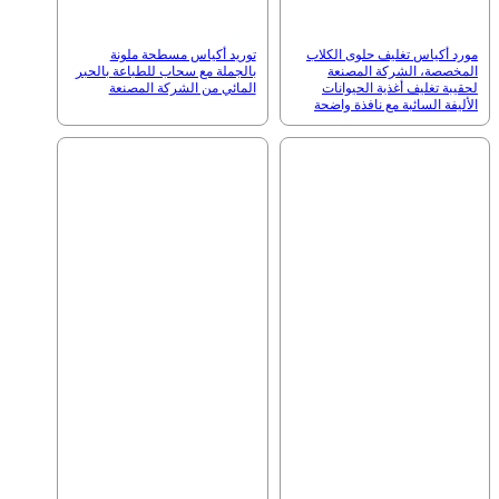
مورد أكياس تغليف حلوى الكلاب
توريد أكياس مسطحة ملونة
المخصصة، الشركة المصنعة
بالجملة مع سحاب للطباعة بالحبر
لحقيبة تغليف أغذية الحيوانات
المائي من الشركة المصنعة
الأليفة السائبة مع نافذة واضحة