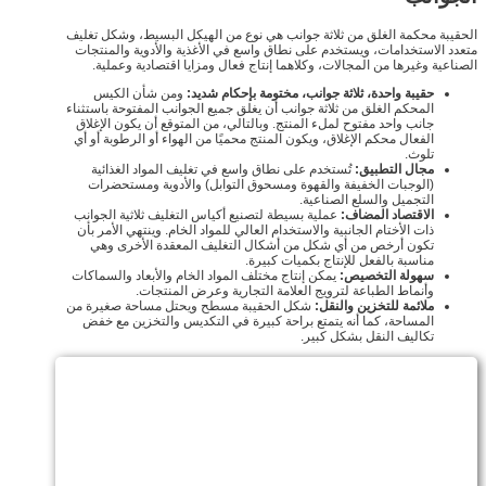
الحقيبة محكمة الغلق من ثلاثة جوانب هي نوع من الهيكل البسيط، وشكل تغليف
متعدد الاستخدامات، ويستخدم على نطاق واسع في الأغذية والأدوية والمنتجات
الصناعية وغيرها من المجالات، وكلاهما إنتاج فعال ومزايا اقتصادية وعملية.
حقيبة واحدة، ثلاثة جوانب، مختومة بإحكام شديد:
ومن شأن الكيس
المحكم الغلق من ثلاثة جوانب أن يغلق جميع الجوانب المفتوحة باستثناء
جانب واحد مفتوح لملء المنتج. وبالتالي، من المتوقع أن يكون الإغلاق
الفعال محكم الإغلاق، ويكون المنتج محميًا من الهواء أو الرطوبة أو أي
تلوث.
مجال التطبيق:
تُستخدم على نطاق واسع في تغليف المواد الغذائية
(الوجبات الخفيفة والقهوة ومسحوق التوابل) والأدوية ومستحضرات
التجميل والسلع الصناعية.
الاقتصاد المضاف:
عملية بسيطة لتصنيع أكياس التغليف ثلاثية الجوانب
ذات الأختام الجانبية والاستخدام العالي للمواد الخام. وينتهي الأمر بأن
تكون أرخص من أي شكل من أشكال التغليف المعقدة الأخرى وهي
مناسبة بالفعل للإنتاج بكميات كبيرة.
سهولة التخصيص:
يمكن إنتاج مختلف المواد الخام والأبعاد والسماكات
وأنماط الطباعة لترويج العلامة التجارية وعرض المنتجات.
ملائمة للتخزين والنقل:
شكل الحقيبة مسطح ويحتل مساحة صغيرة من
المساحة، كما أنه يتمتع براحة كبيرة في التكديس والتخزين مع خفض
تكاليف النقل بشكل كبير.