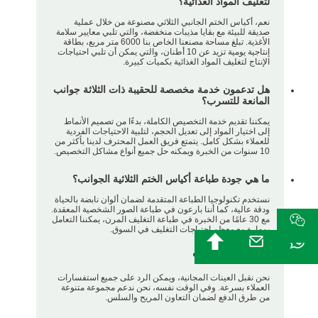
لتغليف المواد الغذائية؟
نعم، أكياس الختم الجانبي الثلاثي مصنوعة من خلال عملية
صديقة للبيئة مع بقايا مذيبات منخفضة، والتي تلبي معايير سلامة
الأغذية. تبلغ مساحة مصنعنا الخاص بنا 6000 متر مربع، بطاقة
إنتاجية يومية تزيد عن 10 أطنان، والتي يمكن أن تلبي احتياجات
الإنتاج لتغليف المواد الغذائية بكميات كبيرة.
هل تدعمون خدمة مخصصة للحقيبة ذات الثلاثة جوانب
المانعة للتسرب؟
يمكننا تقديم خدمة التخصيص الكاملة، بدءًا من تصميم الأنماط
إلى اختيار المواد إلى تعديل الحجم، لتلبية الاحتياجات الفردية
للعملاء بشكل كامل. يتمتع فريق العمل المحترف لدينا بأكثر من
10 سنوات من الخبرة ويمكنه حل جميع أنواع مشاكل التخصيص.
ما هي جودة طباعة أكياس الختم الثلاثية الجوانب؟
نستخدم تكنولوجيا الطباعة المتقدمة لضمان ألوان نابضة بالحياة
ودقة عالية، كما أننا بارعون في طباعة الصور الشخصية المعقدة.
مع 30 عامًا من الخبرة في طباعة التغليف المرن، يمكننا التعامل
بمهارة مع معظم احتياجات التغليف في السوق.
هل تقدمون عينات؟
نحن نقبل العينات المجانية، ويمكن الرد على جميع استفسارات
العملاء بسرعة. وفي الوقت نفسه، نحن ندعم مجموعة متنوعة
من طرق الدفع لضمان التعاون المريح والسلس.