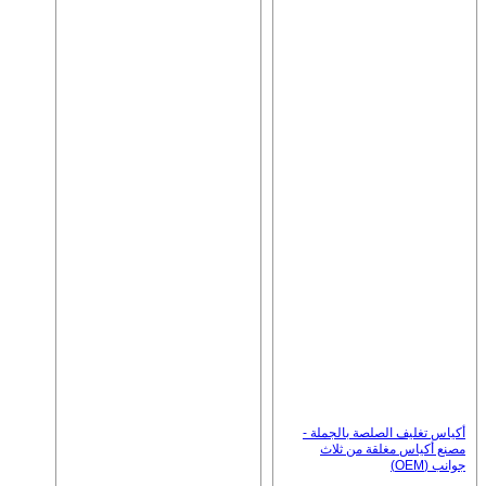
أكياس تغليف الصلصة بالجملة -
مصنع أكياس مغلقة من ثلاث
جوانب (OEM)