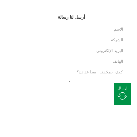
أرسل لنا رسالة
إرسال
اطلب عرض أسعار مجاني
نحن ملتزمون بتزويدك بحلول تغليف مرنة عالية الجودة. يرجى الاتصال بنا
وسيسعد فريقنا من المتخصصين بمساعدتك!