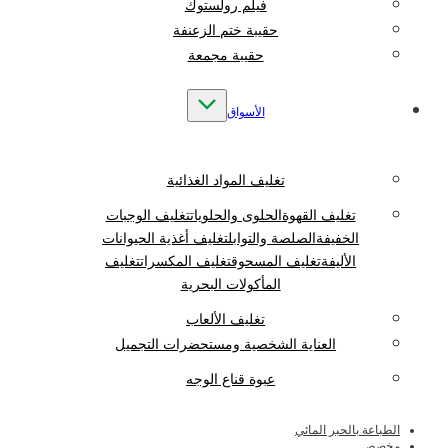
فيلم رولستوك
حقيبة ختم الزعنفة
حقيبة مجمعة
الأسواق
تغليف المواد الغذائية
تغليف القهوة
الحلوى والحلويات
تغليف الوجبات
الخفيفة
الصلصة والتوابل
تغليف أغذية الحيوانات
الأليفة
تغليف المسحوق
تغليف المكسرات
تغليف
المأكولات البحرية
تغليف الألعاب
العناية الشخصية ومستحضرات التجميل
عبوة قناع الوجه
الطباعة بالحبر المائي
مخصص