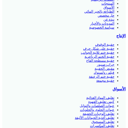
المنتجات
الأسواق
الطباعة بالحبر المائي
حل مخصص
نبذة عن
المدونات والأخبار
سياسة الخصوصية
الإنتاج
حقيبة الوقوف
حقيبة على شكل حرف
حقيبة ختم ثلاثية الجوانب
حقيبة الختم الرباعية
حقيبة مسطحة القاع
جراب صنبور
مقبض الحقيبة
فيلم رولستوك
حقيبة ختم الزعنفة
حقيبة مجمعة
الأسواق
تغليف المواد الغذائية
كيس تغليف القهوة
عبوات الصلصات والتوابل
عبوات الحلوى والحلويات
تغليف الوجبات الخفيفة
تغليف أغذية الحيوانات الأليفة
تغليف المسحوق
تغليف المكسرات