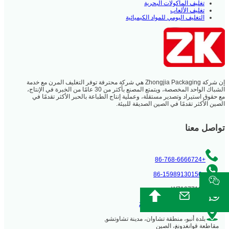
تغليف المأكولات البحرية
تغليف الألعاب
التغليف اليومي للمواد الكيميائية
إن شركة Zhongjia Packaging هي شركة محترفة توفر التغليف المرن مع خدمة
الشباك الواحد المخصصة، ويتمتع المصنع بأكثر من 30 عامًا من الخبرة في الإنتاج،
مع حقوق استيراد وتصدير مستقلة، وعملية إنتاج الطباعة بالحبر الأكثر تقدمًا في
الصين الأكثر تقدمًا في الصين الصديقة للبيئة.
تواصل معنا
+86-768-6666724
+86-15989130156
W71077107
zkprintpack@gmail.com
بلدة أنبو، منطقة تشاوان، مدينة تشاوتشو,
مقاطعة قوانغدونغ، الصين