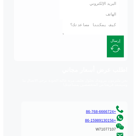
إرسال
اطلب عرض أسعار مجاني
نحن ملتزمون بتزويدك بحلول تغليف مرنة عالية الجودة. يرجى الاتصال بنا
وسيسعد فريقنا من المتخصصين بمساعدتك!
+86-768-6666724
+86-15989130156
W71077107