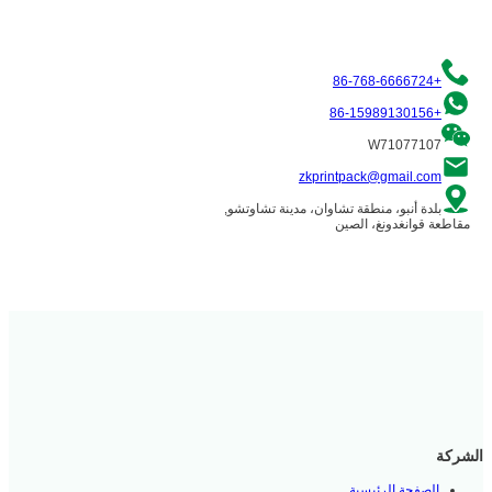
+86-768-6666724
+86-15989130156
W71077107
zkprintpack@gmail.com
بلدة أنبو، منطقة تشاوان، مدينة تشاوتشو,
مقاطعة قوانغدونغ، الصين
الشركة
الصفحة الرئيسية