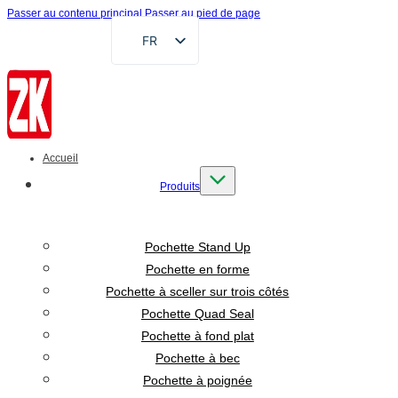
Passer au contenu principal
Passer au pied de page
FR
EN
DE
RU
AR
Accueil
ES
Produits
VI
ID
Pochette Stand Up
Pochette en forme
Pochette à sceller sur trois côtés
Pochette Quad Seal
Pochette à fond plat
Pochette à bec
Pochette à poignée