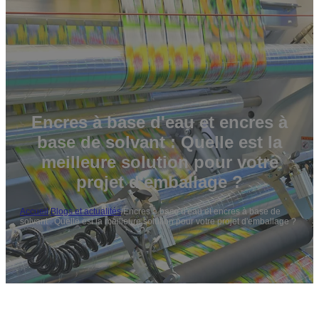
Encres à base d'eau et encres à
base de solvant : Quelle est la
meilleure solution pour votre
projet d'emballage ?
Accueil
/
Blogs et actualités
/
Encres à base d'eau et encres à base de
solvant : Quelle est la meilleure solution pour votre projet d'emballage ?