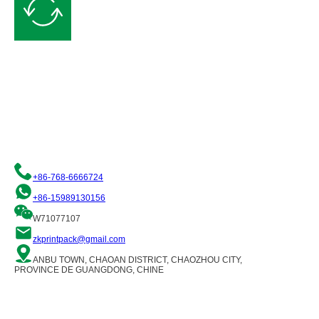
Demande de devis gratuit
Nous nous engageons à vous fournir des solutions d'emballage flexible
de qualité. N'hésitez pas à nous contacter et notre équipe de
professionnels se fera un plaisir de vous aider !
+86-768-6666724
+86-15989130156
W71077107
zkprintpack@gmail.com
ANBU TOWN, CHAOAN DISTRICT, CHAOZHOU CITY,
PROVINCE DE GUANGDONG, CHINE