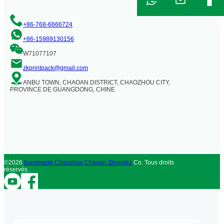
+86-768-6666724
+86-15989130156
W71077107
zkprintpack@gmail.com
ANBU TOWN, CHAOAN DISTRICT, CHAOZHOU CITY,
PROVINCE DE GUANGDONG, CHINE
©2026
Imprimerie Chaozhou Chaoan Zhongjia
Co. Tous droits
réservés.