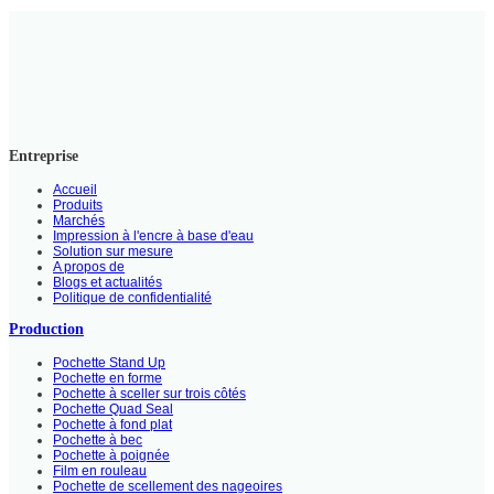
Entreprise
Accueil
Produits
Marchés
Impression à l'encre à base d'eau
Solution sur mesure
A propos de
Blogs et actualités
Politique de confidentialité
Production
Pochette Stand Up
Pochette en forme
Pochette à sceller sur trois côtés
Pochette Quad Seal
Pochette à fond plat
Pochette à bec
Pochette à poignée
Film en rouleau
Pochette de scellement des nageoires