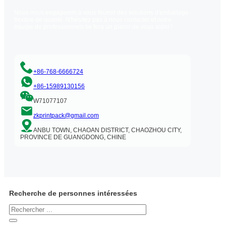
Nous nous engageons à vous fournir des solutions d'emballage
flexible de qualité. N'hésitez pas à nous contacter et notre
équipe de professionnels se fera un plaisir de vous aider !
+86-768-6666724
+86-15989130156
W71077107
zkprintpack@gmail.com
ANBU TOWN, CHAOAN DISTRICT, CHAOZHOU CITY,
PROVINCE DE GUANGDONG, CHINE
Recherche de personnes intéressées
Rechercher