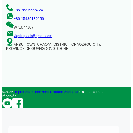
+86-768-6666724
+86-15989130156
W71077107
zkprintpack@gmail.com
ANBU TOWN, CHAOAN DISTRICT, CHAOZHOU CITY,
PROVINCE DE GUANGDONG, CHINE
©2026
Imprimerie Chaozhou Chaoan Zhongjia
Co. Tous droits
réservés.