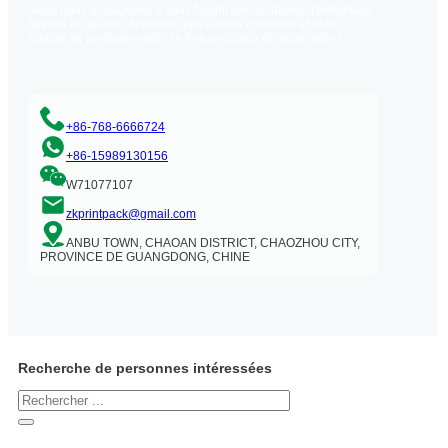
Nous nous engageons à vous fournir des solutions d'emballage
flexible de qualité. N'hésitez pas à nous contacter et notre
équipe de professionnels se fera un plaisir de vous aider !
+86-768-6666724
+86-15989130156
W71077107
zkprintpack@gmail.com
ANBU TOWN, CHAOAN DISTRICT, CHAOZHOU CITY,
PROVINCE DE GUANGDONG, CHINE
Recherche de personnes intéressées
Rechercher