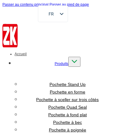
Passer au contenu principal
Passer au pied de page
FR
EN
DE
RU
AR
Accueil
ES
Produits
VI
ID
Pochette Stand Up
Pochette en forme
Pochette à sceller sur trois côtés
Pochette Quad Seal
Pochette à fond plat
Pochette à bec
Pochette à poignée