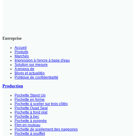
Entreprise
Accueil
Produits
Marchés
Impression à l'encre à base d'eau
Solution sur mesure
A propos de
Blogs et actualités
Politique de confidentialité
Production
Pochette Stand Up
Pochette en forme
Pochette à sceller sur trois côtés
Pochette Quad Seal
Pochette à fond plat
Pochette à bec
Pochette à poignée
Film en rouleau
Pochette de scellement des nageoires
Pochette à soufflet