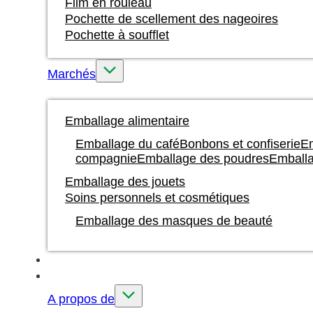
Film en rouleau
Pochette de scellement des nageoires
Pochette à soufflet
Marchés
Emballage alimentaire
Emballage du café
Bonbons et confiserie
Em
compagnie
Emballage des poudres
Emballa
Emballage des jouets
Soins personnels et cosmétiques
Emballage des masques de beauté
Impression à l'encre à base d'eau
Sur mesure
A propos de