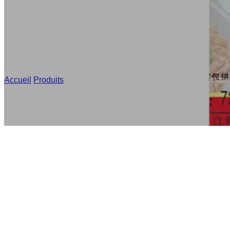
Accueil
/
Produits
/
Stand Up Pouch Custom pour nouilles instanta