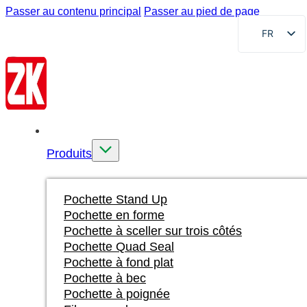
Passer au contenu principal
Passer au pied de page
FR
EN
DE
RU
AR
Accueil
ES
Produits
VI
ID
Pochette Stand Up
Pochette en forme
Pochette à sceller sur trois côtés
Pochette Quad Seal
Pochette à fond plat
Pochette à bec
Pochette à poignée