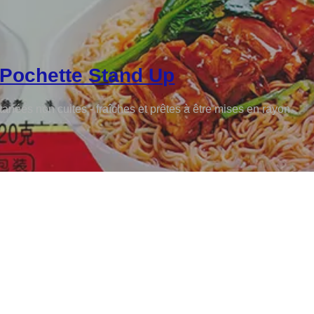
Pochette Stand Up
nées non cuites - fraîches et prêtes à être mises en rayon