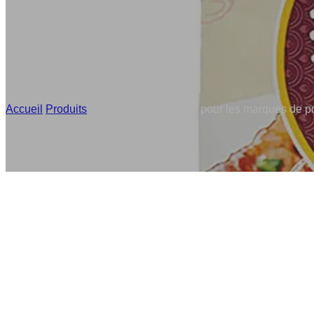
Accueil
/
Produits
/
Pochettes sur mesure pour les marques de po