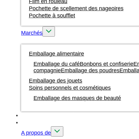
Film en rouleau
Pochette de scellement des nageoires
Pochette à soufflet
Marchés
Emballage alimentaire
Emballage du café
Bonbons et confiserie
Em
compagnie
Emballage des poudres
Emballa
Emballage des jouets
Soins personnels et cosmétiques
Emballage des masques de beauté
Impression à l'encre à base d'eau
Sur mesure
A propos de