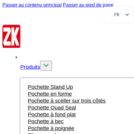
Passer au contenu principal
Passer au pied de page
FR
EN
DE
RU
AR
Accueil
ES
Produits
VI
ID
Pochette Stand Up
Pochette en forme
Pochette à sceller sur trois côtés
Pochette Quad Seal
Pochette à fond plat
Pochette à bec
Pochette à poignée