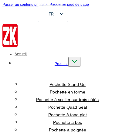
Passer au contenu principal
Passer au pied de page
FR
EN
DE
RU
AR
Accueil
ES
Produits
VI
ID
Pochette Stand Up
Pochette en forme
Pochette à sceller sur trois côtés
Pochette Quad Seal
Pochette à fond plat
Pochette à bec
Pochette à poignée