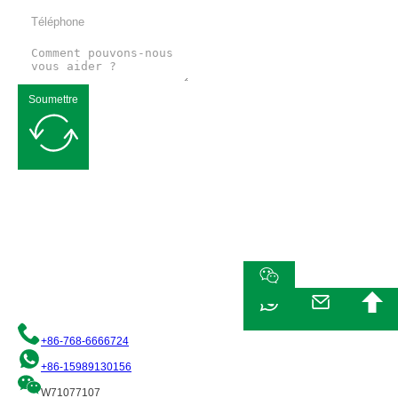
Soumettre
Demande de devis gratuit
Nous nous engageons à vous fournir des solutions d'emballage flexible
de qualité. N'hésitez pas à nous contacter et notre équipe de
professionnels se fera un plaisir de vous aider !
+86-768-6666724
+86-15989130156
W71077107