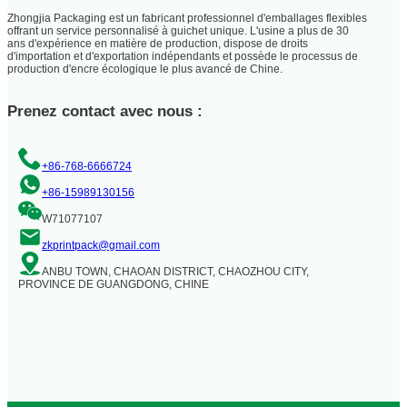
Zhongjia Packaging est un fabricant professionnel d'emballages flexibles
offrant un service personnalisé à guichet unique. L'usine a plus de 30
ans d'expérience en matière de production, dispose de droits
d'importation et d'exportation indépendants et possède le processus de
production d'encre écologique le plus avancé de Chine.
Prenez contact avec nous :
+86-768-6666724
+86-15989130156
W71077107
zkprintpack@gmail.com
ANBU TOWN, CHAOAN DISTRICT, CHAOZHOU CITY,
PROVINCE DE GUANGDONG, CHINE