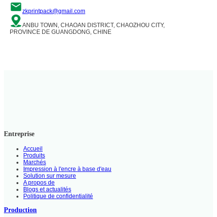
zkprintpack@gmail.com
ANBU TOWN, CHAOAN DISTRICT, CHAOZHOU CITY,
PROVINCE DE GUANGDONG, CHINE
Entreprise
Accueil
Produits
Marchés
Impression à l'encre à base d'eau
Solution sur mesure
A propos de
Blogs et actualités
Politique de confidentialité
Production