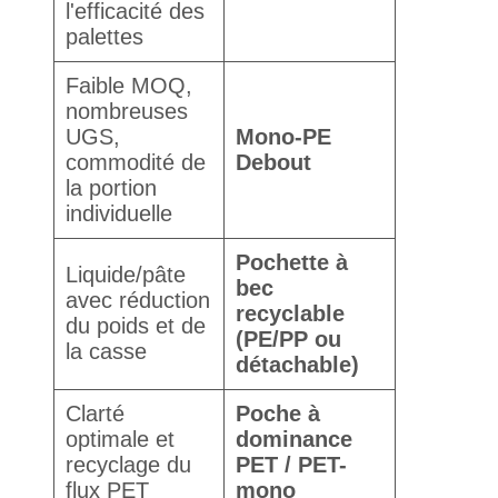
l'efficacité des
palettes
Faible MOQ,
nombreuses
UGS,
Mono-PE
commodité de
Debout
la portion
individuelle
Pochette à
Liquide/pâte
bec
avec réduction
recyclable
du poids et de
(PE/PP ou
la casse
détachable)
Clarté
Poche à
optimale et
dominance
recyclage du
PET / PET-
flux PET
mono