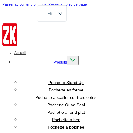
Passer au contenu principal
Passer au pied de page
FR
EN
DE
RU
AR
Accueil
ES
Produits
VI
ID
Pochette Stand Up
Pochette en forme
Pochette à sceller sur trois côtés
Pochette Quad Seal
Pochette à fond plat
Pochette à bec
Pochette à poignée