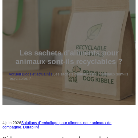
Les sachets d'aliments pour
animaux sont-ils recyclables ?
Accueil
/
Blogs et actualités
/
Les sachets d'aliments pour animaux sont-ils
recyclables ?
4 juin 2026
Solutions d'emballage pour aliments pour animaux de
compagnie
,
Durabilité