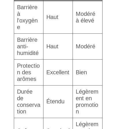
Barrière
à
Modéré
Haut
l'oxygèn
à élevé
e
Barrière
anti-
Haut
Modéré
humidité
Protectio
n des
Excellent
Bien
arômes
Durée
Légèrem
de
ent en
Étendu
conserva
promotio
tion
n
Légèrem