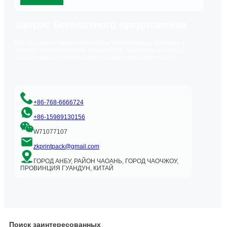
Запрос бесплатного предложения
Мы стремимся предоставить вам качественные решения в
области гибкой упаковки. Пожалуйста, свяжитесь с нами, и
наша команда профессионалов будет рада помочь вам!
+86-768-6666724
+86-15989130156
W71077107
zkprintpack@gmail.com
ГОРОД АНБУ, РАЙОН ЧАОАНЬ, ГОРОД ЧАОЧЖОУ,
ПРОВИНЦИЯ ГУАНДУН, КИТАЙ
Поиск заинтересованных