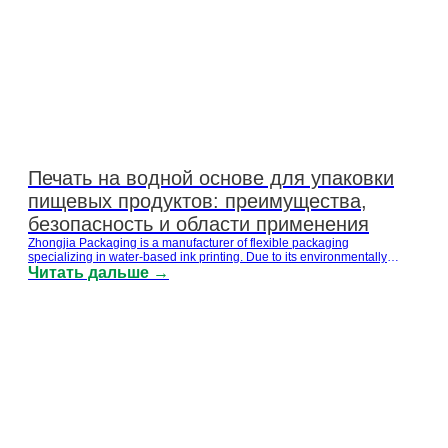
Печать на водной основе для упаковки
пищевых продуктов: преимущества,
безопасность и области применения
Zhongjia Packaging is a manufacturer of flexible packaging
specializing in water-based ink printing. Due to its environmentally
friendly, safe, and food-contact packaging characteristics, water-based
Читать дальше →
ink printing is becoming an important choice for global food brands and
packaging buyers. By adopting water-based ink printing in food
packaging, companies can obtain packaging solutions with lower odor
and…