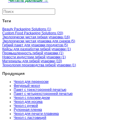
Читать дальше →
существует две спецификации гибкой упаковки: пакеты с плоским
дном и пакеты-стойки. В этом блоге компания Zhongjia Printing,
эксперт в области производства гибкой упаковки, познакомит вас
с...
Теги
Beauty Packaging Solutions (1)
Custom Food Packaging Solutions (20)
Экологически чистая гибкая упаковка (16)
Экологически чистая упаковка для снеков (5)
Гибкий пакет для упаковки продуктов (5)
Кейсы для разработки гибкой упаковки (1)
Промышленность гибкой упаковки (1)
Новости индустрии гибкой упаковки (1)
Материалы для гибкой упаковки (10)
Технология производства гибкой упаковки (1)
Продукция
Чехол для переноски
Фигурный чехол
Пакет с трехсторонней печатью
Пакет с четырехсторонней печатью
Чехол с плоским дном
Чехол для носика
Чехол с ручкой
Рулонная пленка
Чехол для печати плавника
Чехол с ластовицей