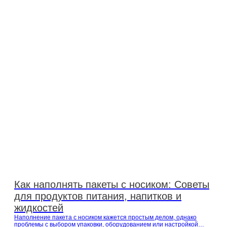
Printing, являющаяся экспертом в производстве пакетов stand up,
объяснит, что делает пакеты stand up твердыми...
Как наполнять пакеты с носиком: Советы
для продуктов питания, напитков и
жидкостей
Наполнение пакета с носиком кажется простым делом, однако
проблемы с выбором упаковки, оборудованием или настройкой