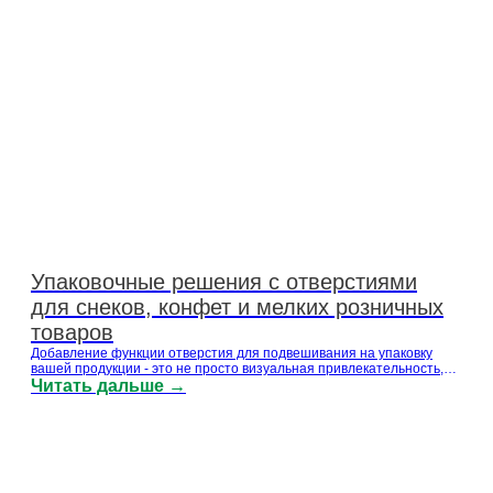
Упаковочные решения с отверстиями
для снеков, конфет и мелких розничных
товаров
Добавление функции отверстия для подвешивания на упаковку
вашей продукции - это не просто визуальная привлекательность,
но и инженерный вопрос. Неправильный дизайн отверстия или
Читать дальше →
некачественный ламинат могут привести к порванным пакетам на
крючках, перекошенной презентации на полке и дорогостоящим
возвратам. Компания Zhongjia Packaging, эксперт в области
производства гибкой упаковки, объясняет, что покупатели
должны...