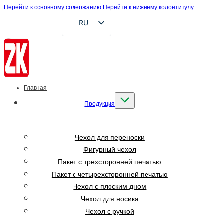
Перейти к основному содержанию
Перейти к нижнему колонтитулу
RU
EN
FR
DE
AR
Главная
ES
Продукция
VI
ID
Чехол для переноски
Фигурный чехол
Пакет с трехсторонней печатью
Пакет с четырехсторонней печатью
Чехол с плоским дном
Чехол для носика
Чехол с ручкой