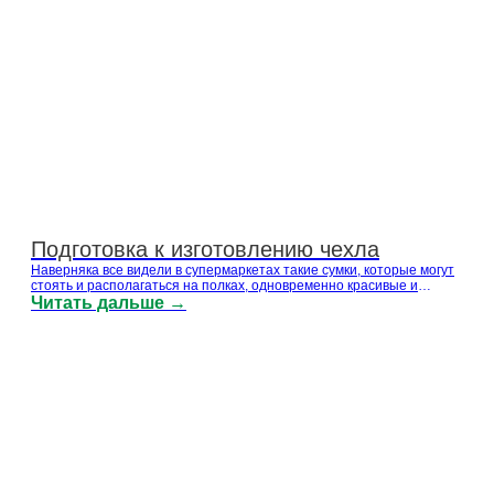
Подготовка к изготовлению чехла
Наверняка все видели в супермаркетах такие сумки, которые могут
стоять и располагаться на полках, одновременно красивые и
практичные. Он может привлечь внимание с первого взгляда и
Читать дальше →
даже выделиться среди других товаров своим уникальным
дизайном. Это пакеты-стойки. В чем заключается процесс
изготовления...