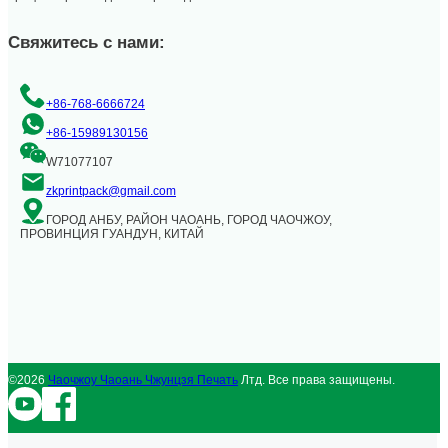
Свяжитесь с нами:
+86-768-6666724
+86-15989130156
W71077107
zkprintpack@gmail.com
ГОРОД АНБУ, РАЙОН ЧАОАНЬ, ГОРОД ЧАОЧЖОУ,
ПРОВИНЦИЯ ГУАНДУН, КИТАЙ
©2026
Чаочжоу Чаоань Чжунцзя Печать
Лтд. Все права защищены.