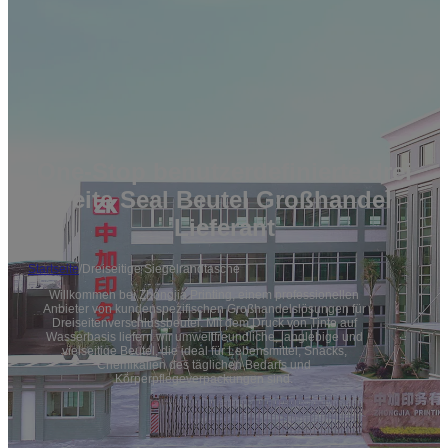
One-Stop benutzerdefinierte drei
Seite Seal Beutel Großhandel
Lieferant
Startseite
/
Dreiseitige Siegelrandtasche
Willkommen bei Zhongjia Printing, einem professionellen
Anbieter von kundenspezifischen Großhandelslösungen für
Dreiseitenverschlussbeutel. Mit dem Druck von Tinte auf
Wasserbasis liefern wir umweltfreundliche, langlebige und
vielseitige Beutel, die ideal für Lebensmittel, Snacks,
Chemikalien des täglichen Bedarfs und
Körperpflegeverpackungen sind.