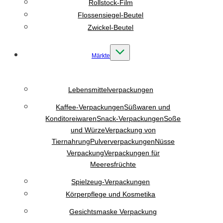
Rollstock-Film
Flossensiegel-Beutel
Zwickel-Beutel
Märkte
Lebensmittelverpackungen
Kaffee-Verpackungen
Süßwaren und
Konditoreiwaren
Snack-Verpackungen
Soße
und Würze
Verpackung von
Tiernahrung
Pulververpackungen
Nüsse
Verpackung
Verpackungen für
Meeresfrüchte
Spielzeug-Verpackungen
Körperpflege und Kosmetika
Gesichtsmaske Verpackung