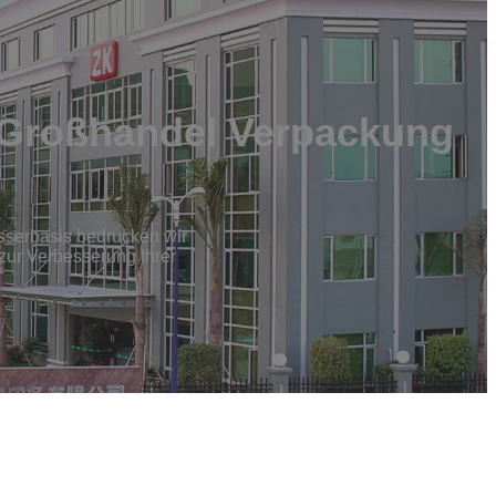
r Großhandel Verpackung
asserbasis bedrucken wir
zur Verbesserung Ihrer