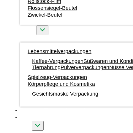
Rollstock-Film
Flossensiegel-Beutel
Zwickel-Beutel
Märkte
Lebensmittelverpackungen
Kaffee-Verpackungen
Süßwaren und Kondi
Tiernahrung
Pulververpackungen
Nüsse Ve
Spielzeug-Verpackungen
Körperpflege und Kosmetika
Gesichtsmaske Verpackung
Druck mit Tinte auf Wasserbasis
Benutzerdefiniert
Über