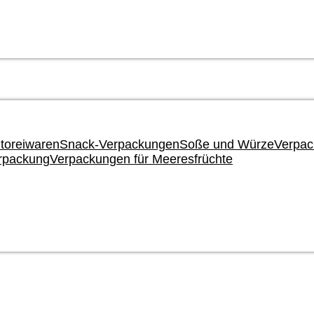
toreiwaren
Snack-Verpackungen
Soße und Würze
Verpac
rpackung
Verpackungen für Meeresfrüchte