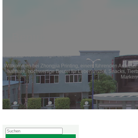
Benutzerdefinierte Qua
Startseite
/
Vierfachsiegel-Beutel
Willkommen bei Zhongjia Printing, einem führenden Anbieter 
haltbare, hochwertige Beutel für Lebensmittel, Snacks, Ti
Markenv