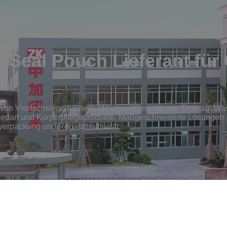
d Seal Pouch Lieferant fü
von Vierfachsiegelbeuteln. Mit umweltfreundlicher Tinte auf W
erbedarf und Körperpflegeprodukte. Maßgeschneiderte Lösungen 
erpackung und Regalattraktivität.