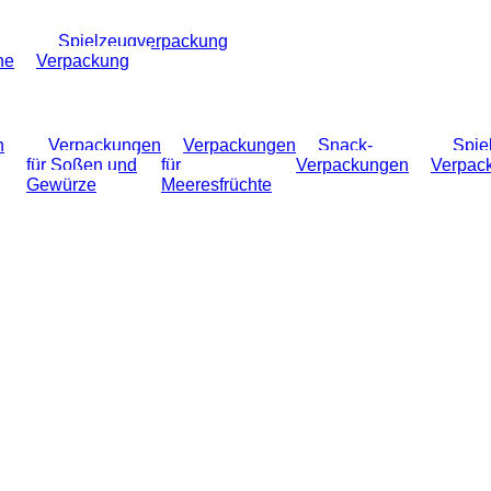
Spielzeugverpackung
he
Verpackung
n
Verpackungen
Verpackungen
Snack-
Spie
für Soßen und
für
Verpackungen
Verpac
Gewürze
Meeresfrüchte