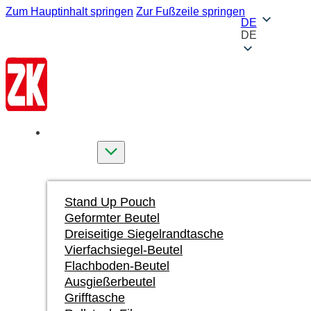
Zum Hauptinhalt springen
Zur Fußzeile springen
DE
DE
Startseite
Produkte
Stand Up Pouch
Geformter Beutel
Dreiseitige Siegelrandtasche
Vierfachsiegel-Beutel
Flachboden-Beutel
Ausgießerbeutel
Grifftasche