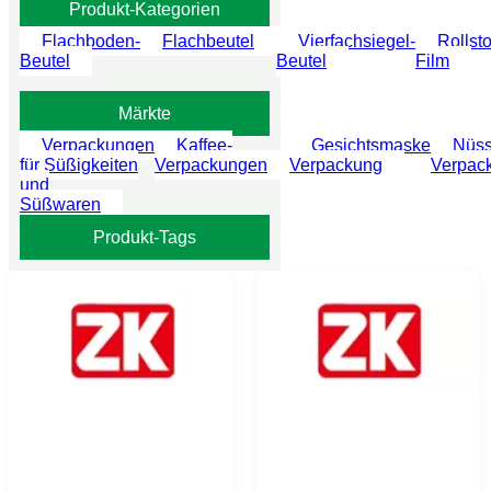
Produkt-Kategorien
Flachboden-
Flachbeutel
Vierfachsiegel-
Rollst
Beutel
Beutel
Film
Märkte
Verpackungen
Kaffee-
Gesichtsmaske
Nüs
für Süßigkeiten
Verpackungen
Verpackung
Verpac
und
Süßwaren
Produkt-Tags